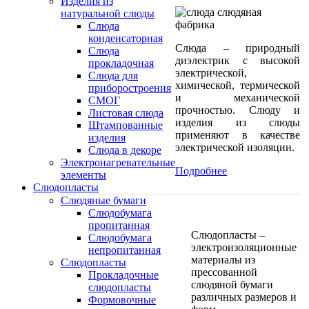
Изделия из
натуральной слюды
Слюда
конденсаторная
Слюда – природный
Слюда
диэлектрик с высокой
прокладочная
электрической,
Cлюда для
химической, термической
приборостроения
и механической
СМОГ
прочностью. Слюду и
Листовая слюда
изделия из слюды
Штампованные
применяют в качестве
изделия
электрической изоляции.
Слюда в декоре
Электронагревательные
Подробнее
элементы
Слюдопласты
Слюдяные бумаги
Слюдобумага
пропитанная
Слюдопласты –
Слюдобумага
электроизоляционные
непропитанная
материалы из
Слюдопласты
прессованной
Прокладочные
слюдяной бумаги
слюдопласты
различных размеров и
Формовочные