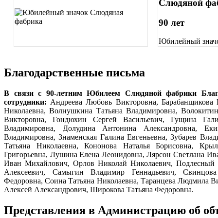
Слюдяной фа
90 лет
Юбилейный знач
Благодарственные письма
В связи с 90-летним Юбилеем Слюдяной фабрики Благ
сотрудники:
Андреева Любовь Викторовна, Барабанщикова В
Николаевна, Волнушкина Татьяна Владимировна, Волокитин
Викторовна, Гондюхин Сергей Васильевич, Гущина Гали
Владимировна, Долудина Антонина Александровна, Ек
Владимировна, Знаменская Галина Евгеньевна, Зубарев Влад
Татьяна Николаевна, Кононова Наталья Борисовна, Кры
Григорьевна, Лушина Елена Леонидовна, Лярсон Светлана Ив
Иван Михайлович,
Орлов Николай Николаевич,
Подлесный 
Алексеевич, Самыгин Владимир Геннадьевич, Свинцов
Федоровна,
Соина Татьяна Николаевна, Таранцева Людмила Ви
Алексей Александрович, Широкова Татьяна Федоровна.
Представления в Администрацию об об