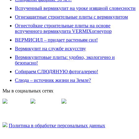
Вспученный вермикулит на уроке изящной словесности
Огнезащитные строительные плиты с вермикулитом
Огнестойкие строительные плиты на основе
вспученного вермикулита VERMIXогнеупор
ВЕРМИСИЛ – придает растеньям сил!
Вермикулит на службе искусству
Вермикулитовые плиты: удобно, экологично и
безопасно!
Собираем СЛЮДЯНУЮ фотогалерею!
Слюда – источник жизни на Земле?
Мы в социальных сетях
Vermisil
Vermiplity
Слюдяная фабрика
Политика в обработке персональных данных