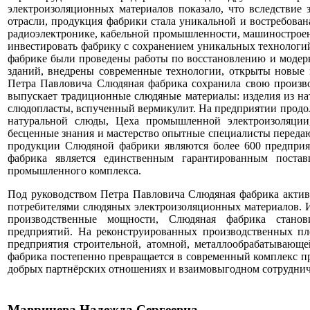
электроизоляционных материалов показало, что вследствие
отрасли, продукция фабрики стала уникальной и востребована
радиоэлектронике, кабельной промышленности, машиностроени
инвестировать фабрику с сохранением уникальных технологий
фабрике были проведены работы по восстановлению и модерн
зданий, внедрены современные технологии, открыты новые 
Петра Павловича Слюдяная фабрика сохранила свою произв
выпускает традиционные слюдяные материалы: изделия из на
слюдопласты, вспученный вермикулит. На предприятии продо
натуральной слюды, Цеха промышленной электроизоляции
бесценные знания и мастерство опытные специалисты переда
продукции Слюдяной фабрики являются более 600 предприя
фабрика является единственным гарантированным поста
промышленного комплекса.
Под руководством Петра Павловича Слюдяная фабрика активн
потребителями слюдяных электроизоляционных материалов. И
производственные мощности, Слюдяная фабрика станов
предприятий. На реконструированных производственных п
предприятия строительной, атомной, металлообрабатывающе
фабрика постепенно превращается в современный комплекс п
добрых партнёрских отношениях и взаимовыгодном сотруднич
Мавричева Надежда Сергеевна