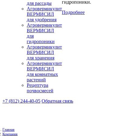
гидропоники.
для рассады
Агровермикулит
Подробнее
ВЕРМИСИЛ
для удобрения
Агровермикулит
ВЕРМИСИЛ
для
гидропоники
Агровермикулит
ВЕРМИСИЛ
для хранения
Агровермикулит
ВЕРМИСИЛ
для комнатных
растений
Рецептура
почвосмесей
+7 (812) 244-40-05
Обратная связь
Главная
Компания