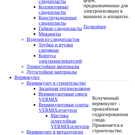
форм,
слюдопласты
предназначенные для
Коллекторные
электроизоляции в
слюдопласты
машинах и аппаратах.
Конструкционные
слюдопласты
Подробнее
Гибкие слюдопласты
Миканиты
Изделия из слюдопластов
Трубки и втулки
слюдяные
Корпуса
электронагревателей
Термостойкие материалы
Дугостойкие материалы
Вермикулит
Вермикулит в строительстве
Засыпная теплоизоляция
Вермикулитовые смеси
Вспученный
VERMIX
вермикулит –
Вермикулитовые плиты
прокалённая
VERMIXогнеупор
гидратированная
Мастика
слюда.
огнестойкая
Применяется в
VERMIXогнеупор
строительстве,
Вермикулит в металлургии