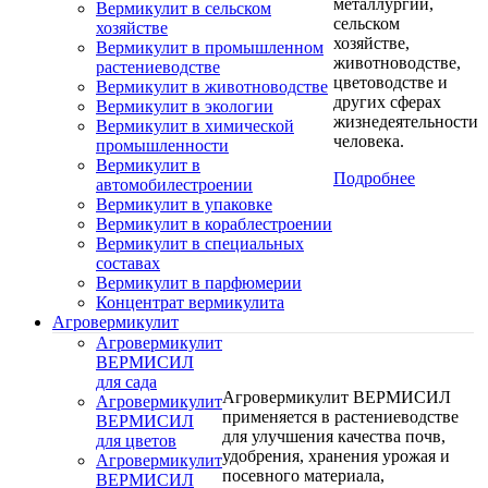
металлургии,
Вермикулит в сельском
сельском
хозяйстве
хозяйстве,
Вермикулит в промышленном
животноводстве,
растениеводстве
цветоводстве и
Вермикулит в животноводстве
других сферах
Вермикулит в экологии
жизнедеятельности
Вермикулит в химической
человека.
промышленности
Вермикулит в
Подробнее
автомобилестроении
Вермикулит в упаковке
Вермикулит в кораблестроении
Вермикулит в специальных
составах
Вермикулит в парфюмерии
Концентрат вермикулита
Агровермикулит
Агровермикулит
ВЕРМИСИЛ
для сада
Агровермикулит ВЕРМИСИЛ
Агровермикулит
применяется в растениеводстве
ВЕРМИСИЛ
для улучшения качества почв,
для цветов
удобрения, хранения урожая и
Агровермикулит
посевного материала,
ВЕРМИСИЛ