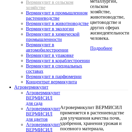
металлургии,
Вермикулит в сельском
сельском
хозяйстве
хозяйстве,
Вермикулит в промышленном
животноводстве,
растениеводстве
цветоводстве и
Вермикулит в животноводстве
других сферах
Вермикулит в экологии
жизнедеятельности
Вермикулит в химической
человека.
промышленности
Вермикулит в
Подробнее
автомобилестроении
Вермикулит в упаковке
Вермикулит в кораблестроении
Вермикулит в специальных
составах
Вермикулит в парфюмерии
Концентрат вермикулита
Агровермикулит
Агровермикулит
ВЕРМИСИЛ
для сада
Агровермикулит ВЕРМИСИЛ
Агровермикулит
применяется в растениеводстве
ВЕРМИСИЛ
для улучшения качества почв,
для цветов
удобрения, хранения урожая и
Агровермикулит
посевного материала,
ВЕРМИСИЛ