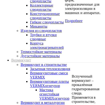
форм,
слюдопласты
предназначенные для
Коллекторные
электроизоляции в
слюдопласты
машинах и аппаратах.
Конструкционные
слюдопласты
Подробнее
Гибкие слюдопласты
Миканиты
Изделия из слюдопластов
Трубки и втулки
слюдяные
Корпуса
электронагревателей
Термостойкие материалы
Дугостойкие материалы
Вермикулит
Вермикулит в строительстве
Засыпная теплоизоляция
Вермикулитовые смеси
Вспученный
VERMIX
вермикулит –
Вермикулитовые плиты
прокалённая
VERMIXогнеупор
гидратированная
Мастика
слюда.
огнестойкая
Применяется в
VERMIXогнеупор
строительстве,
Вермикулит в металлургии