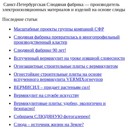
Санкт-Петербургская Слюдяная фабрика — производитель
электроизоляционных материалов и изделий на основе слюды
Последние статьи
Масштабные проекты группы компаний СФР
Слюдяная фабрика превратилась в многопрофильный
производственный кластер
Слюдяной фабрике 90 лет!
Вспученный вермикулит на уроке изящной словесности
Огнезащитные строительные плиты с вермикулитом
Огнестойкие строительные плиты на основе
вспученного вермикулита VERMIXогнеупор
ВЕРМИСИЛ – придает растеньям сил!
Вермикулит на службе искусству
Вермикулитовые плиты: удобно, экологично и
безопасно!
Собираем СЛЮДЯНУЮ фотогалерею!
Слюда – источник жизни на Земле?