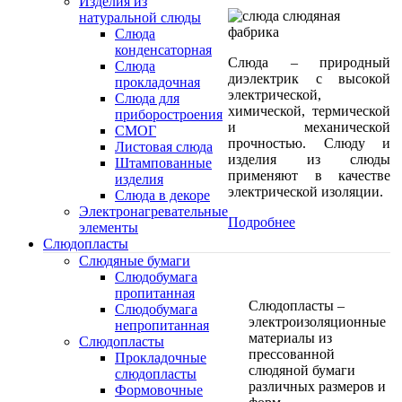
Изделия из
натуральной слюды
Слюда
конденсаторная
Слюда – природный
Слюда
диэлектрик с высокой
прокладочная
электрической,
Cлюда для
химической, термической
приборостроения
и механической
СМОГ
прочностью. Слюду и
Листовая слюда
изделия из слюды
Штампованные
применяют в качестве
изделия
электрической изоляции.
Слюда в декоре
Электронагревательные
Подробнее
элементы
Слюдопласты
Слюдяные бумаги
Слюдобумага
пропитанная
Слюдопласты –
Слюдобумага
электроизоляционные
непропитанная
материалы из
Слюдопласты
прессованной
Прокладочные
слюдяной бумаги
слюдопласты
различных размеров и
Формовочные