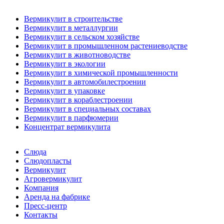
Вермикулит в строительстве
Вермикулит в металлургии
Вермикулит в сельском хозяйстве
Вермикулит в промышленном растениеводстве
Вермикулит в животноводстве
Вермикулит в экологии
Вермикулит в химической промышленности
Вермикулит в автомобилестроении
Вермикулит в упаковке
Вермикулит в кораблестроении
Вермикулит в специальных составах
Вермикулит в парфюмерии
Концентрат вермикулита
Слюда
Слюдопласты
Вермикулит
Агровермикулит
Компания
Аренда на фабрике
Пресс-центр
Контакты