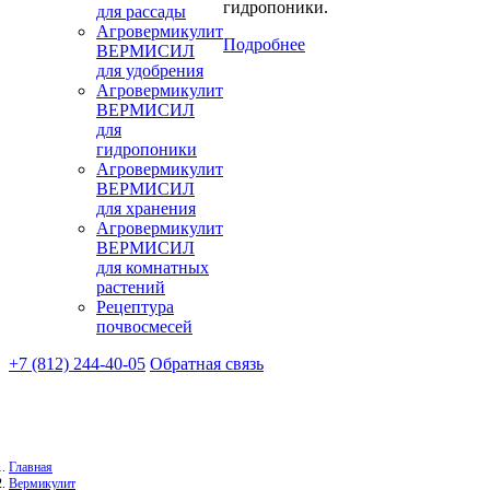
гидропоники.
для рассады
Агровермикулит
Подробнее
ВЕРМИСИЛ
для удобрения
Агровермикулит
ВЕРМИСИЛ
для
гидропоники
Агровермикулит
ВЕРМИСИЛ
для хранения
Агровермикулит
ВЕРМИСИЛ
для комнатных
растений
Рецептура
почвосмесей
+7 (812) 244-40-05
Обратная связь
Главная
Вермикулит