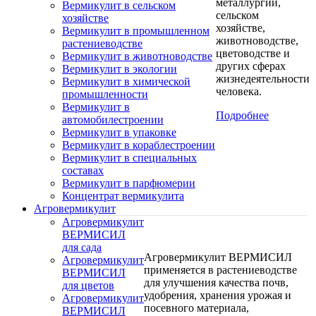
металлургии,
Вермикулит в сельском
сельском
хозяйстве
хозяйстве,
Вермикулит в промышленном
животноводстве,
растениеводстве
цветоводстве и
Вермикулит в животноводстве
других сферах
Вермикулит в экологии
жизнедеятельности
Вермикулит в химической
человека.
промышленности
Вермикулит в
Подробнее
автомобилестроении
Вермикулит в упаковке
Вермикулит в кораблестроении
Вермикулит в специальных
составах
Вермикулит в парфюмерии
Концентрат вермикулита
Агровермикулит
Агровермикулит
ВЕРМИСИЛ
для сада
Агровермикулит ВЕРМИСИЛ
Агровермикулит
применяется в растениеводстве
ВЕРМИСИЛ
для улучшения качества почв,
для цветов
удобрения, хранения урожая и
Агровермикулит
посевного материала,
ВЕРМИСИЛ