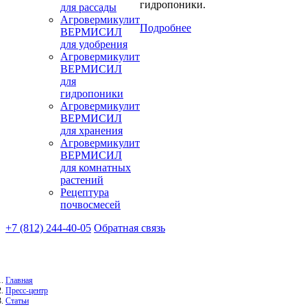
гидропоники.
для рассады
Агровермикулит
Подробнее
ВЕРМИСИЛ
для удобрения
Агровермикулит
ВЕРМИСИЛ
для
гидропоники
Агровермикулит
ВЕРМИСИЛ
для хранения
Агровермикулит
ВЕРМИСИЛ
для комнатных
растений
Рецептура
почвосмесей
+7 (812) 244-40-05
Обратная связь
Главная
Пресс-центр
Статьи