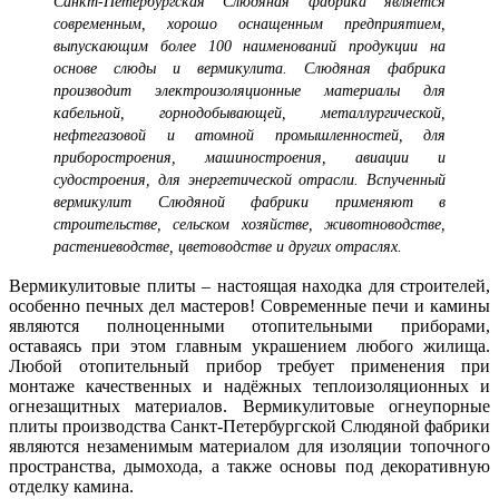
Санкт-Петербургская Слюдяная фабрика является
современным, хорошо оснащенным предприятием,
выпускающим более 100 наименований продукции на
основе слюды и вермикулита. Слюдяная фабрика
производит электроизоляционные материалы для
кабельной, горнодобывающей, металлургической,
нефтегазовой и атомной промышленностей, для
приборостроения, машиностроения, авиации и
судостроения, для энергетической отрасли. Вспученный
вермикулит Слюдяной фабрики применяют в
строительстве, сельском хозяйстве, животноводстве,
растениеводстве, цветоводстве и других отраслях.
Вермикулитовые плиты – настоящая находка для строителей,
особенно печных дел мастеров! Современные печи и камины
являются полноценными отопительными приборами,
оставаясь при этом главным украшением любого жилища.
Любой отопительный прибор требует применения при
монтаже качественных и надёжных теплоизоляционных и
огнезащитных материалов. Вермикулитовые огнеупорные
плиты производства Санкт-Петербургской Слюдяной фабрики
являются незаменимым материалом для изоляции топочного
пространства, дымохода, а также основы под декоративную
отделку камина.