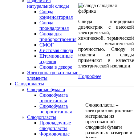
Изделия из
натуральной слюды
Слюда
конденсаторная
Слюда – природный
Слюда
диэлектрик с высокой
прокладочная
электрической,
Cлюда для
химической, термической
приборостроения
и механической
СМОГ
прочностью. Слюду и
Листовая слюда
изделия из слюды
Штампованные
применяют в качестве
изделия
электрической изоляции.
Слюда в декоре
Электронагревательные
Подробнее
элементы
Слюдопласты
Слюдяные бумаги
Слюдобумага
пропитанная
Слюдопласты –
Слюдобумага
электроизоляционные
непропитанная
материалы из
Слюдопласты
прессованной
Прокладочные
слюдяной бумаги
слюдопласты
различных размеров и
Формовочные