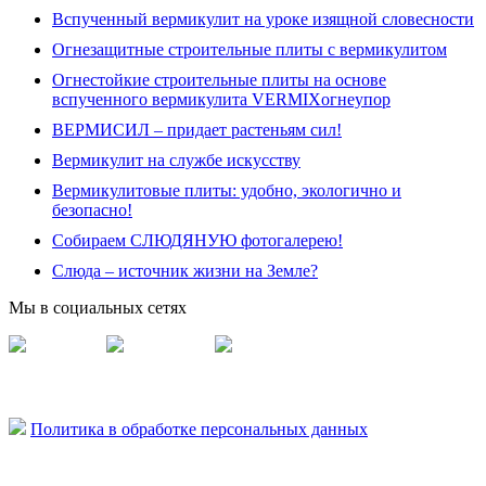
Вспученный вермикулит на уроке изящной словесности
Огнезащитные строительные плиты с вермикулитом
Огнестойкие строительные плиты на основе
вспученного вермикулита VERMIXогнеупор
ВЕРМИСИЛ – придает растеньям сил!
Вермикулит на службе искусству
Вермикулитовые плиты: удобно, экологично и
безопасно!
Собираем СЛЮДЯНУЮ фотогалерею!
Слюда – источник жизни на Земле?
Мы в социальных сетях
Vermisil
Vermiplity
Слюдяная фабрика
Политика в обработке персональных данных