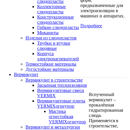
форм,
слюдопласты
предназначенные для
Коллекторные
электроизоляции в
слюдопласты
машинах и аппаратах.
Конструкционные
слюдопласты
Подробнее
Гибкие слюдопласты
Миканиты
Изделия из слюдопластов
Трубки и втулки
слюдяные
Корпуса
электронагревателей
Термостойкие материалы
Дугостойкие материалы
Вермикулит
Вермикулит в строительстве
Засыпная теплоизоляция
Вермикулитовые смеси
Вспученный
VERMIX
вермикулит –
Вермикулитовые плиты
прокалённая
VERMIXогнеупор
гидратированная
Мастика
слюда.
огнестойкая
Применяется в
VERMIXогнеупор
строительстве,
Вермикулит в металлургии