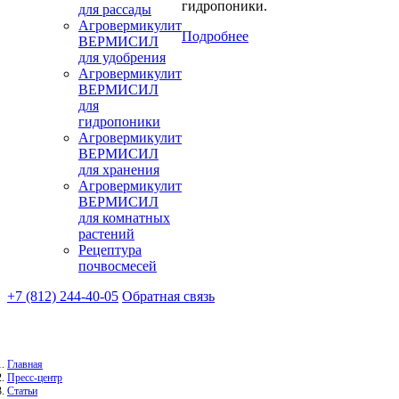
гидропоники.
для рассады
Агровермикулит
Подробнее
ВЕРМИСИЛ
для удобрения
Агровермикулит
ВЕРМИСИЛ
для
гидропоники
Агровермикулит
ВЕРМИСИЛ
для хранения
Агровермикулит
ВЕРМИСИЛ
для комнатных
растений
Рецептура
почвосмесей
+7 (812) 244-40-05
Обратная связь
Главная
Пресс-центр
Статьи