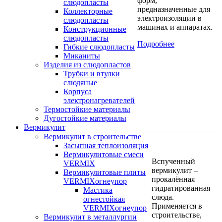
форм,
слюдопласты
предназначенные для
Коллекторные
электроизоляции в
слюдопласты
машинах и аппаратах.
Конструкционные
слюдопласты
Подробнее
Гибкие слюдопласты
Миканиты
Изделия из слюдопластов
Трубки и втулки
слюдяные
Корпуса
электронагревателей
Термостойкие материалы
Дугостойкие материалы
Вермикулит
Вермикулит в строительстве
Засыпная теплоизоляция
Вермикулитовые смеси
Вспученный
VERMIX
вермикулит –
Вермикулитовые плиты
прокалённая
VERMIXогнеупор
гидратированная
Мастика
слюда.
огнестойкая
Применяется в
VERMIXогнеупор
строительстве,
Вермикулит в металлургии