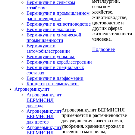
металлургии,
Вермикулит в сельском
сельском
хозяйстве
хозяйстве,
Вермикулит в промышленном
животноводстве,
растениеводстве
цветоводстве и
Вермикулит в животноводстве
других сферах
Вермикулит в экологии
жизнедеятельности
Вермикулит в химической
человека.
промышленности
Вермикулит в
Подробнее
автомобилестроении
Вермикулит в упаковке
Вермикулит в кораблестроении
Вермикулит в специальных
составах
Вермикулит в парфюмерии
Концентрат вермикулита
Агровермикулит
Агровермикулит
ВЕРМИСИЛ
для сада
Агровермикулит ВЕРМИСИЛ
Агровермикулит
применяется в растениеводстве
ВЕРМИСИЛ
для улучшения качества почв,
для цветов
удобрения, хранения урожая и
Агровермикулит
посевного материала,
ВЕРМИСИЛ