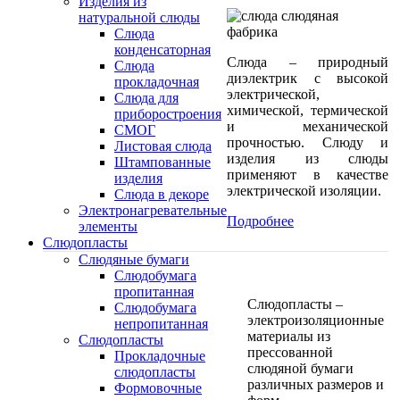
Изделия из
натуральной слюды
Слюда
конденсаторная
Слюда – природный
Слюда
диэлектрик с высокой
прокладочная
электрической,
Cлюда для
химической, термической
приборостроения
и механической
СМОГ
прочностью. Слюду и
Листовая слюда
изделия из слюды
Штампованные
применяют в качестве
изделия
электрической изоляции.
Слюда в декоре
Электронагревательные
Подробнее
элементы
Слюдопласты
Слюдяные бумаги
Слюдобумага
пропитанная
Слюдопласты –
Слюдобумага
электроизоляционные
непропитанная
материалы из
Слюдопласты
прессованной
Прокладочные
слюдяной бумаги
слюдопласты
различных размеров и
Формовочные