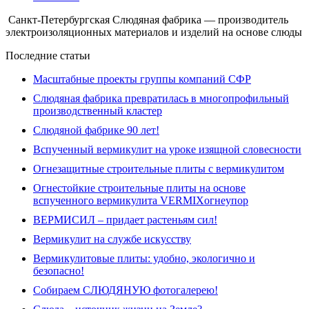
Санкт-Петербургская Слюдяная фабрика — производитель
электроизоляционных материалов и изделий на основе слюды
Последние статьи
Масштабные проекты группы компаний СФР
Слюдяная фабрика превратилась в многопрофильный
производственный кластер
Слюдяной фабрике 90 лет!
Вспученный вермикулит на уроке изящной словесности
Огнезащитные строительные плиты с вермикулитом
Огнестойкие строительные плиты на основе
вспученного вермикулита VERMIXогнеупор
ВЕРМИСИЛ – придает растеньям сил!
Вермикулит на службе искусству
Вермикулитовые плиты: удобно, экологично и
безопасно!
Собираем СЛЮДЯНУЮ фотогалерею!