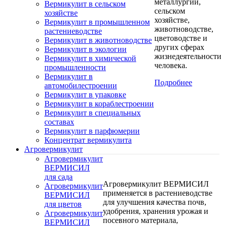
металлургии,
Вермикулит в сельском
сельском
хозяйстве
хозяйстве,
Вермикулит в промышленном
животноводстве,
растениеводстве
цветоводстве и
Вермикулит в животноводстве
других сферах
Вермикулит в экологии
жизнедеятельности
Вермикулит в химической
человека.
промышленности
Вермикулит в
Подробнее
автомобилестроении
Вермикулит в упаковке
Вермикулит в кораблестроении
Вермикулит в специальных
составах
Вермикулит в парфюмерии
Концентрат вермикулита
Агровермикулит
Агровермикулит
ВЕРМИСИЛ
для сада
Агровермикулит ВЕРМИСИЛ
Агровермикулит
применяется в растениеводстве
ВЕРМИСИЛ
для улучшения качества почв,
для цветов
удобрения, хранения урожая и
Агровермикулит
посевного материала,
ВЕРМИСИЛ