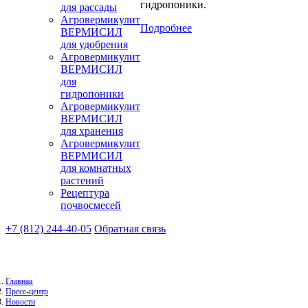
гидропоники.
для рассады
Агровермикулит
Подробнее
ВЕРМИСИЛ
для удобрения
Агровермикулит
ВЕРМИСИЛ
для
гидропоники
Агровермикулит
ВЕРМИСИЛ
для хранения
Агровермикулит
ВЕРМИСИЛ
для комнатных
растений
Рецептура
почвосмесей
+7 (812) 244-40-05
Обратная связь
Главная
Пресс-центр
Новости