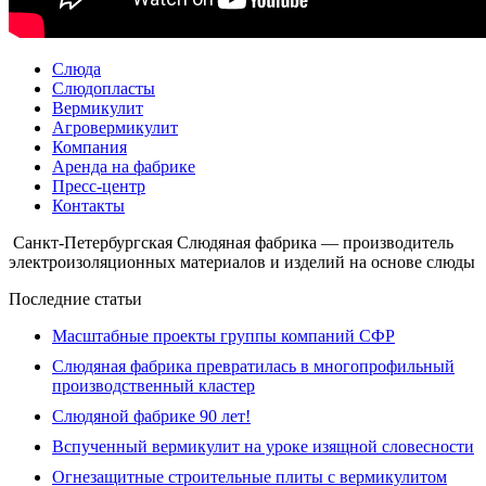
Слюда
Слюдопласты
Вермикулит
Агровермикулит
Компания
Аренда на фабрике
Пресс-центр
Контакты
Санкт-Петербургская Слюдяная фабрика — производитель
электроизоляционных материалов и изделий на основе слюды
Последние статьи
Масштабные проекты группы компаний СФР
Слюдяная фабрика превратилась в многопрофильный
производственный кластер
Слюдяной фабрике 90 лет!
Вспученный вермикулит на уроке изящной словесности
Огнезащитные строительные плиты с вермикулитом