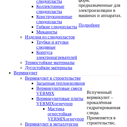
форм,
слюдопласты
предназначенные для
Коллекторные
электроизоляции в
слюдопласты
машинах и аппаратах.
Конструкционные
слюдопласты
Подробнее
Гибкие слюдопласты
Миканиты
Изделия из слюдопластов
Трубки и втулки
слюдяные
Корпуса
электронагревателей
Термостойкие материалы
Дугостойкие материалы
Вермикулит
Вермикулит в строительстве
Засыпная теплоизоляция
Вермикулитовые смеси
Вспученный
VERMIX
вермикулит –
Вермикулитовые плиты
прокалённая
VERMIXогнеупор
гидратированная
Мастика
слюда.
огнестойкая
Применяется в
VERMIXогнеупор
строительстве,
Вермикулит в металлургии