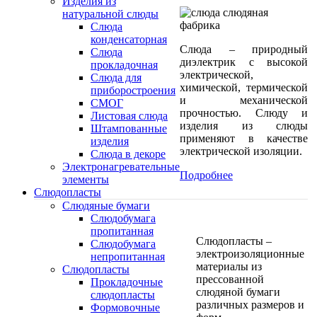
Изделия из
натуральной слюды
Слюда
конденсаторная
Слюда – природный
Слюда
диэлектрик с высокой
прокладочная
электрической,
Cлюда для
химической, термической
приборостроения
и механической
СМОГ
прочностью. Слюду и
Листовая слюда
изделия из слюды
Штампованные
применяют в качестве
изделия
электрической изоляции.
Слюда в декоре
Электронагревательные
Подробнее
элементы
Слюдопласты
Слюдяные бумаги
Слюдобумага
пропитанная
Слюдопласты –
Слюдобумага
электроизоляционные
непропитанная
материалы из
Слюдопласты
прессованной
Прокладочные
слюдяной бумаги
слюдопласты
различных размеров и
Формовочные