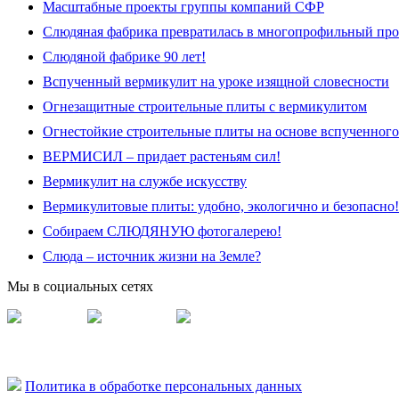
Масштабные проекты группы компаний СФР
Слюдяная фабрика превратилась в многопрофильный про
Слюдяной фабрике 90 лет!
Вспученный вермикулит на уроке изящной словесности
Огнезащитные строительные плиты с вермикулитом
Огнестойкие строительные плиты на основе вспученно
ВЕРМИСИЛ – придает растеньям сил!
Вермикулит на службе искусству
Вермикулитовые плиты: удобно, экологично и безопасно!
Собираем СЛЮДЯНУЮ фотогалерею!
Слюда – источник жизни на Земле?
Мы в социальных сетях
Vermisil
Vermiplity
Слюдяная фабрика
Политика в обработке персональных данных