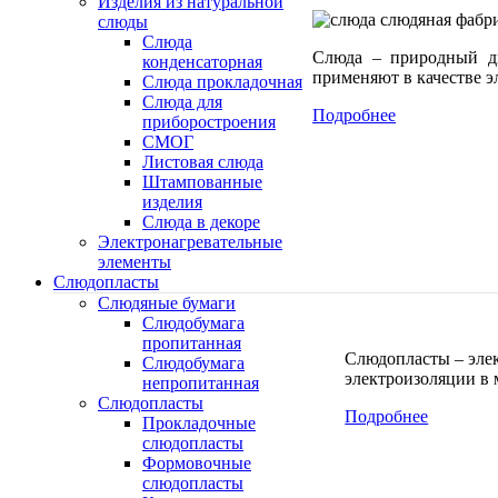
Изделия из натуральной
слюды
Слюда
Слюда – природный ди
конденсаторная
применяют в качестве э
Слюда прокладочная
Cлюда для
Подробнее
приборостроения
СМОГ
Листовая слюда
Штампованные
изделия
Слюда в декоре
Электронагревательные
элементы
Слюдопласты
Слюдяные бумаги
Слюдобумага
пропитанная
Слюдопласты – эле
Слюдобумага
электроизоляции в 
непропитанная
Слюдопласты
Подробнее
Прокладочные
слюдопласты
Формовочные
слюдопласты