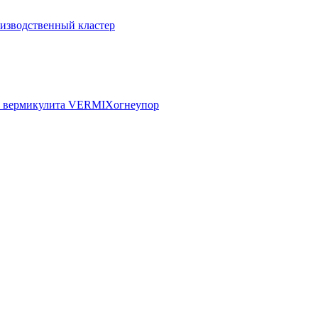
изводственный кластер
го вермикулита VERMIXогнеупор