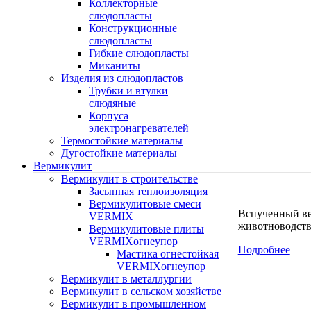
Коллекторные
слюдопласты
Конструкционные
слюдопласты
Гибкие слюдопласты
Миканиты
Изделия из слюдопластов
Трубки и втулки
слюдяные
Корпуса
электронагревателей
Термостойкие материалы
Дугостойкие материалы
Вермикулит
Вермикулит в строительстве
Засыпная теплоизоляция
Вермикулитовые смеси
Вспученный вер
VERMIX
животноводстве
Вермикулитовые плиты
VERMIXогнеупор
Подробнее
Мастика огнестойкая
VERMIXогнеупор
Вермикулит в металлургии
Вермикулит в сельском хозяйстве
Вермикулит в промышленном