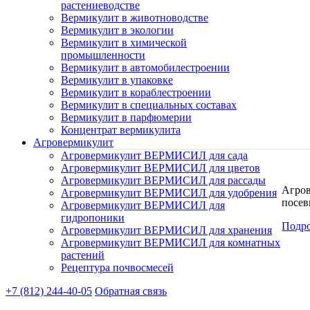
растениеводстве
Вермикулит в животноводстве
Вермикулит в экологии
Вермикулит в химической
промышленности
Вермикулит в автомобилестроении
Вермикулит в упаковке
Вермикулит в кораблестроении
Вермикулит в специальных составах
Вермикулит в парфюмерии
Концентрат вермикулита
Агровермикулит
Агровермикулит ВЕРМИСИЛ для сада
Агровермикулит ВЕРМИСИЛ для цветов
Агровермикулит ВЕРМИСИЛ для рассады
Агров
Агровермикулит ВЕРМИСИЛ для удобрения
посев
Агровермикулит ВЕРМИСИЛ для
гидропоники
Подр
Агровермикулит ВЕРМИСИЛ для хранения
Агровермикулит ВЕРМИСИЛ для комнатных
растений
Рецептура почвосмесей
+7 (812) 244-40-05
Обратная связь