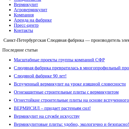
Вермикулит
Агровермикулит
Компания
Аренда на фабрике
Пресс-центр
Контакты
Санкт-Петербургская Слюдяная фабрика — производитель эле
Последние статьи
Масштабные проекты группы компаний СФР
Слюдяная фабрика превратилась в многопрофильный про
Слюдяной фабрике 90 лет!
Вспученный вермикулит на уроке изящной словесности
Огнезащитные строительные плиты с вермикулитом
Огнестойкие строительные плиты на основе вспученно
ВЕРМИСИЛ – придает растеньям сил!
Вермикулит на службе искусству
Вермикулитовые плиты: удобно, экологично и безопасно!