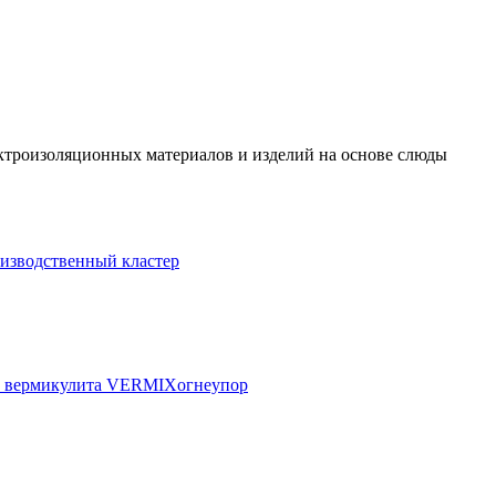
ктроизоляционных материалов и изделий на основе слюды
изводственный кластер
го вермикулита VERMIXогнеупор