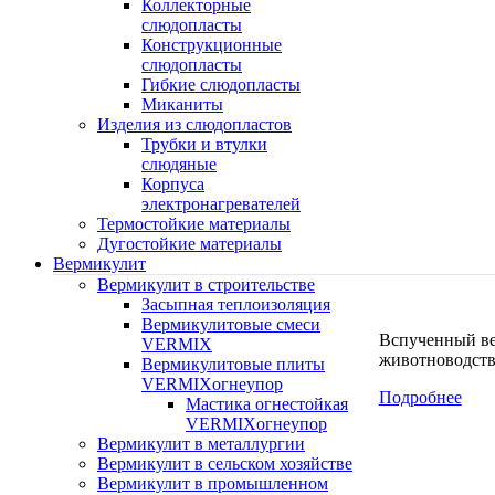
Коллекторные
слюдопласты
Конструкционные
слюдопласты
Гибкие слюдопласты
Миканиты
Изделия из слюдопластов
Трубки и втулки
слюдяные
Корпуса
электронагревателей
Термостойкие материалы
Дугостойкие материалы
Вермикулит
Вермикулит в строительстве
Засыпная теплоизоляция
Вермикулитовые смеси
Вспученный вер
VERMIX
животноводстве
Вермикулитовые плиты
VERMIXогнеупор
Подробнее
Мастика огнестойкая
VERMIXогнеупор
Вермикулит в металлургии
Вермикулит в сельском хозяйстве
Вермикулит в промышленном