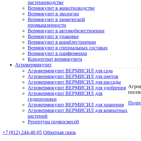
растениеводстве
Вермикулит в животноводстве
Вермикулит в экологии
Вермикулит в химической
промышленности
Вермикулит в автомобилестроении
Вермикулит в упаковке
Вермикулит в кораблестроении
Вермикулит в специальных составах
Вермикулит в парфюмерии
Концентрат вермикулита
Агровермикулит
Агровермикулит ВЕРМИСИЛ для сада
Агровермикулит ВЕРМИСИЛ для цветов
Агровермикулит ВЕРМИСИЛ для рассады
Агров
Агровермикулит ВЕРМИСИЛ для удобрения
посев
Агровермикулит ВЕРМИСИЛ для
гидропоники
Подр
Агровермикулит ВЕРМИСИЛ для хранения
Агровермикулит ВЕРМИСИЛ для комнатных
растений
Рецептура почвосмесей
+7 (812) 244-40-05
Обратная связь