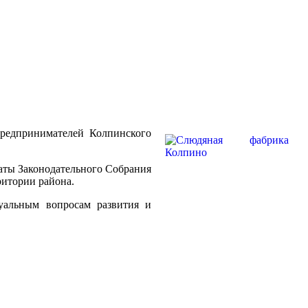
редпринимателей Колпинского
аты Законодательного Собрания
итории района.
уальным вопросам развития и
Колпинский Деловой Форум