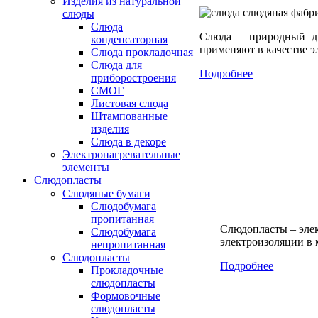
Изделия из натуральной
слюды
Слюда
Слюда – природный ди
конденсаторная
применяют в качестве э
Слюда прокладочная
Cлюда для
Подробнее
приборостроения
СМОГ
Листовая слюда
Штампованные
изделия
Слюда в декоре
Электронагревательные
элементы
Слюдопласты
Слюдяные бумаги
Слюдобумага
пропитанная
Слюдопласты – эле
Слюдобумага
электроизоляции в 
непропитанная
Слюдопласты
Подробнее
Прокладочные
слюдопласты
Формовочные
слюдопласты